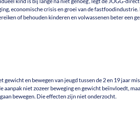
idueel kind is bij lange na niet genoeg’, legt de JOGG-direc
ging, economische crisis en groei van de fastfoodindustri
ereiken of behouden kinderen en volwassenen beter een g
t gewicht en bewegen van jeugd tussen de 2 en 19 jaar mi
 de aanpak niet zozeer beweging en gewicht beïnvloedt, ma
 gaan bewegen. Die effecten zijn niet onderzocht.